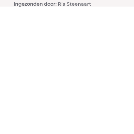
Ingezonden door:
Ria Steenaart
Toelichting:
Van hoogbouw wordt vaak gezegd dat zo'n
gebouw slank is. De Conrad is echt slank van
alle kanten bekeken. De parcellering van de
gebouwdelen vanaf de Thorbeckeweg als je
Zaandam binnen rijdt. Maar ook de curves in
de gevel bezien vanaf de Voorzaan.
Vorige
Volgende
Terug naar lijst