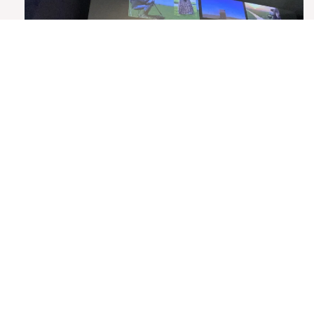
Terugblik Babel Cinema: Hoop
in de Hoep
Op dinsdagavond 18 november zat de zaal van
Filmtheater De Fabriek in Zaandam goed vol
voor Hoop in de Hoep. Buiten een gure
herfstavond, binnen alle aandacht voor een
bijzonder stiltegebied onder de rook van
Amsterdam: de Ronde Hoep. Filmmaker Pim