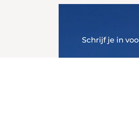
Schrijf je in v
ponsoren is
Schrijf me in
Bekijk eerder versche