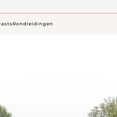
asts
Rondleidingen