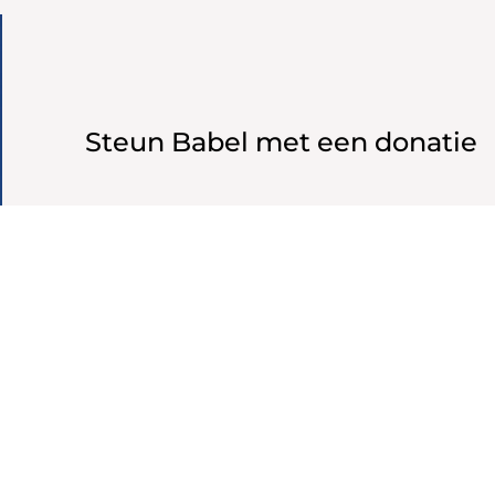
Steun Babel met een donatie
Draag jij Babel een warm hart toe?
Financiële steun van vrienden, partners en s
van harte welkom!
Meer info